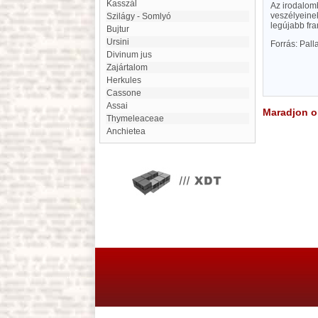
kasszál
Az irodalomb
veszélyeinek
Szilágy - Somlyó
legújabb fr
Bujtur
Ursini
Forrás: Pal
Divinum jus
Zajártalom
Herkules
cassone
Assai
Maradjon on
Thymeleaceae
Anchietea