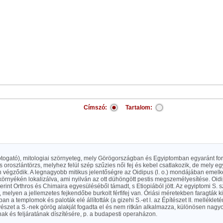
Címszó:
Tartalom:
 fotogató), mitologiai szörnyeteg, mely Görögországban és Egyiptomban egyaránt for
 oroszlántörzs, melyhez felül szép szűzies női fej és kebel csatlakozik, de mely 
 végződik. A legnagyobb mitikus jelentőségre az Oidipus (l. o.) mondájában emelk
örnyékén lokalizálva, ami nyilván az ott dühöngött pestis megszemélyesítése. Oid
rint Orthros és Chimaira egyesüléséből támadt, s Etiopiából jött. Az egyiptomi S. s
, melyen a jellemzetes fejkendőbe burkolt férfifej van. Óriási méretekben faragták ki
an a templomok és paloták elé állították (a gizehi S.-et l. az Építészet II. mellékleté
szet a S.-nek görög alakját fogadta el és nem ritkán alkalmazza, különösen nagy
k és feljáratának díszítésére, p. a budapesti operaházon.