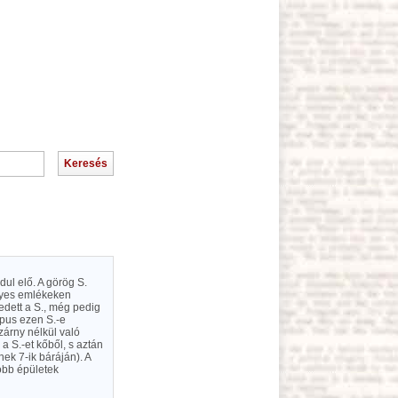
dul elő. A görög S.
egyes emlékeken
edett a S., még pedig
ipus ezen S.-e
zárny nélkül való
 a S.-et kőből, s aztán
nek 7-ik báráján). A
obb épületek