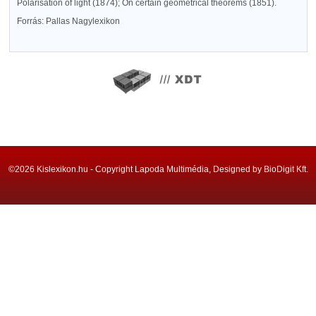
Polarisation of light (1874); On certain geometrical theorems (1851).
Forrás: Pallas Nagylexikon
©2026 Kislexikon.hu - Copyright Lapoda Multimédia, Designed by BioDigit Kft.