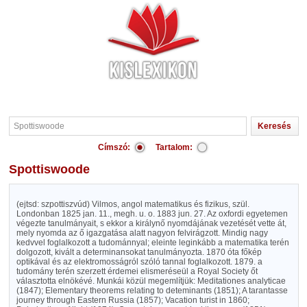
Címszó:
Tartalom:
Spottiswoode
(ejtsd: szpottiszvúd) Vilmos, angol matematikus és fizikus, szül.
Londonban 1825 jan. 11., megh. u. o. 1883 jun. 27. Az oxfordi egyetemen
végezte tanulmányait, s ekkor a királynő nyomdájának vezetését vette át,
mely nyomda az ő igazgatása alatt nagyon felvirágzott. Mindig nagy
kedvvel foglalkozott a tudománnyal; eleinte leginkább a matematika terén
dolgozott, kivált a determinansokat tanulmányozta. 1870 óta főkép
optikával és az elektromosságról szóló tannal foglalkozott. 1879. a
tudomány terén szerzett érdemei elismeréseül a Royal Society őt
választotta elnökévé. Munkái közül megemlítjük: Meditationes analyticae
(1847); Elementary theorems relating to deteminants (1851); A tarantasse
journey through Eastern Russia (1857); Vacation turist in 1860;