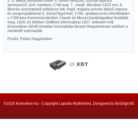
2. S. Miksa (rendesen Abbé S. néven nevezik), osztrák egyházi
zeneszerző, szül. melkben 1748 aug. 7., megh. Bécsben 1833 nov. 8.
Bencés szerzetesből plébános lett, majd, magára vonván kitünő orgona-
és zongorajátékával II. József figyelmét, 1786. apátkanonok Lilienfeldben
s 1789-ben Kremsmünsterben. Haydn és Mozart barátságukkal tisztelték
meg; 1826. és (Weber Gottfried elleniratára) 1827. lelkesen irott
könyvekben döntő érvekkel bizonyította Mozart Requiemének valóban a
mestertől származtát.
Forrás: Pallas Nagylexikon
©2026 Kislexikon.hu - Copyright Lapoda Multimédia, Designed by BioDigit Kft.