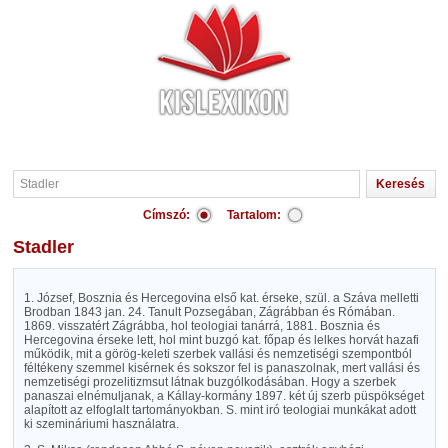
Címszó:
Tartalom:
Stadler
1. József, Bosznia és Hercegovina első kat. érseke, szül. a Száva melletti
Brodban 1843 jan. 24. Tanult Pozsegában, Zágrábban és Rómában.
1869. visszatért Zágrábba, hol teologiai tanárrá, 1881. Bosznia és
Hercegovina érseke lett, hol mint buzgó kat. főpap és lelkes horvát hazafi
működik, mit a görög-keleti szerbek vallási és nemzetiségi szempontból
féltékeny szemmel kisérnek és sokszor fel is panaszolnak, mert vallási és
nemzetiségi prozelitizmsut látnak buzgólkodásában. Hogy a szerbek
panaszai elnémuljanak, a Kállay-kormány 1897. két új szerb püspökséget
alapított az elfoglalt tartományokban. S. mint iró teologiai munkákat adott
ki szemináriumi használatra.