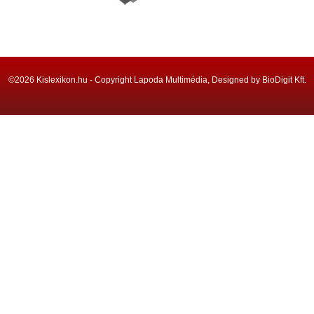
©2026 Kislexikon.hu - Copyright Lapoda Multimédia, Designed by BioDigit Kft.