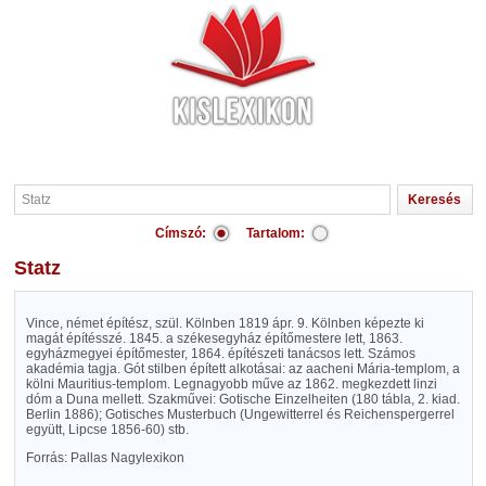
Címszó:
Tartalom:
Statz
Vince, német építész, szül. Kölnben 1819 ápr. 9. Kölnben képezte ki
magát építésszé. 1845. a székesegyház építőmestere lett, 1863.
egyházmegyei építőmester, 1864. építészeti tanácsos lett. Számos
akadémia tagja. Gót stilben épített alkotásai: az aacheni Mária-templom, a
kölni Mauritius-templom. Legnagyobb műve az 1862. megkezdett linzi
dóm a Duna mellett. Szakművei: Gotische Einzelheiten (180 tábla, 2. kiad.
Berlin 1886); Gotisches Musterbuch (Ungewitterrel és Reichenspergerrel
együtt, Lipcse 1856-60) stb.
Forrás: Pallas Nagylexikon