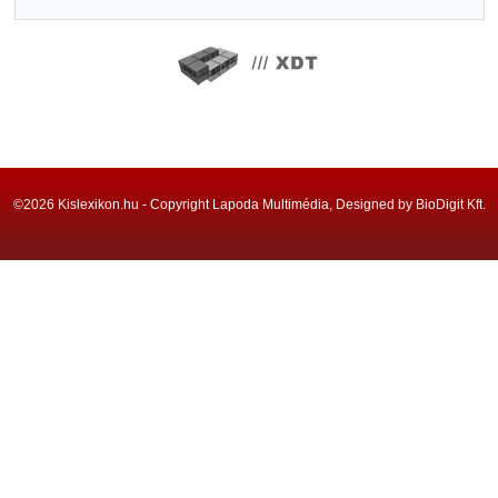
©2026 Kislexikon.hu - Copyright Lapoda Multimédia, Designed by BioDigit Kft.