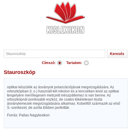
Címszó:
Tartalom:
Stauroszkóp
optikai készülék az ásványok polarizációjának megvizsgálására. Az
ortoszkópban (l. o.) használt két nikolon és a lencséken kivül az optikai
tengelyére merőlegesen metszett mészpátlemez is van benne. Az
ortoszkópnál pontosabb eszköz, de csakis tökéletesen tiszta
ásványlemezek megvizsgálására alkalmas. Kobelltől származik az első
S.-szerkezet, de azóta többen javították.
Forrás: Pallas Nagylexikon