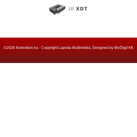
©2026 Kislexikon.hu - Copyright Lapoda Multimédia, Designed by BioDigit Kft.