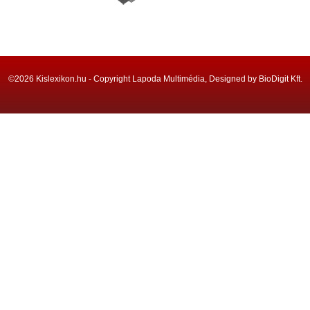
©2026 Kislexikon.hu - Copyright Lapoda Multimédia, Designed by BioDigit Kft.