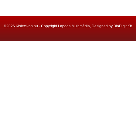
©2026 Kislexikon.hu - Copyright Lapoda Multimédia, Designed by BioDigit Kft.