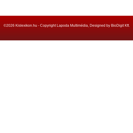
©2026 Kislexikon.hu - Copyright Lapoda Multimédia, Designed by BioDigit Kft.