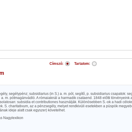
Címszó:
Tartalom:
um
segély, segélypénz; subsidiarius (in S.) a. m. pót, segítő, p. subsidiarius csapatok: se
a. m. pótmagánvádló. A rómaiaknál a harmadik csataend. 1848 előtti törvényeink a 
olatosan: subsidia et contributiones használják. Különösebben S.-ok a hadi célok
k. S. charitativum, az a pénzsegély, melyet rendkivüli esetekben a püspök megyeb
ak ideje alatt csak egyszer) követelhet.
las Nagylexikon