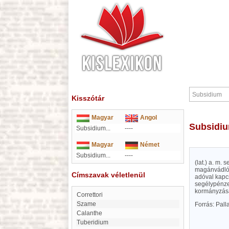
Kisszótár
Magyar
Angol
Subsidi
Subsidium...
----
Magyar
Német
Subsidium...
----
(lat.) a. m. 
magánvádló 
Címszavak véletlenül
adóval kapcs
segélypénze
kormányzásán
Correttori
Szame
Forrás: Pal
Calanthe
Tuberidium