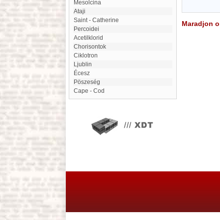
Mesolcina
Ataji
Saint - Catherine
Maradjon on
Percoidei
Acetilklorid
Chorisontok
ciklotron
Ljublin
écesz
Pöszeség
Cape - Cod