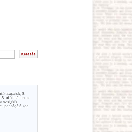
gítő csapatok; S.
S.-ot általában az
ra szolgáló
eli papságától (de