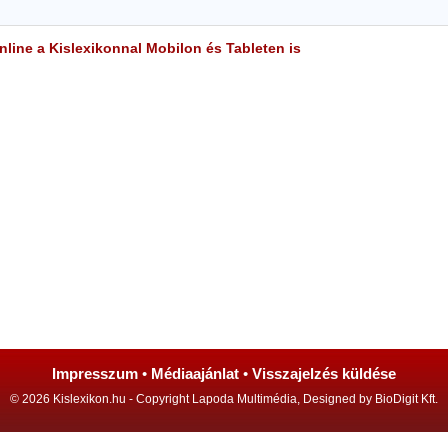
line a Kislexikonnal Mobilon és Tableten is
Impresszum
•
Médiaajánlat
•
Visszajelzés küldése
© 2026 Kislexikon.hu - Copyright Lapoda Multimédia, Designed by BioDigit Kft.