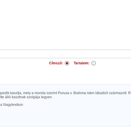
Címszó:
Tartalom:
yedik kasztja, mely a monda szerint Purusa v. Brahma isten lábaiból származott. 
tte álló kasztnak szolgája legyen.
las Nagylexikon