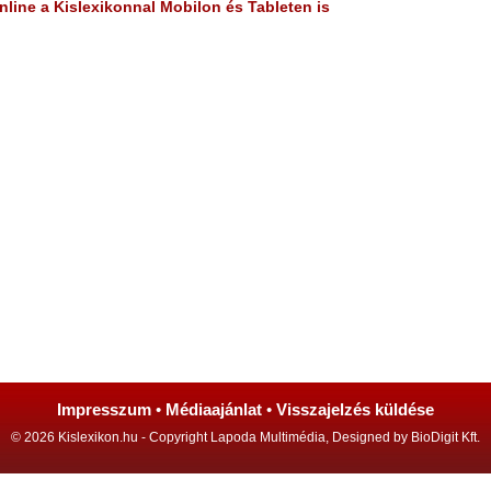
line a Kislexikonnal Mobilon és Tableten is
Impresszum
•
Médiaajánlat
•
Visszajelzés küldése
© 2026 Kislexikon.hu - Copyright Lapoda Multimédia, Designed by BioDigit Kft.