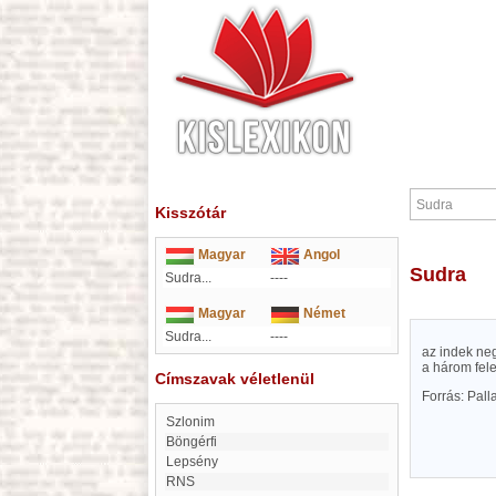
Kisszótár
Magyar
Angol
Sudra
Sudra...
----
Magyar
Német
Sudra...
----
az indek neg
a három fele
Címszavak véletlenül
Forrás: Pal
Szlonim
Böngérfi
Lepsény
RNS