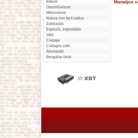
Indium
Maradjon on
összművészet
mikrománia
natura non facit saltua
Zsibbadás
explozió, explodálás
Való
Crepaja
Csillagos zafir
Állomástér
Bengáliai öbök