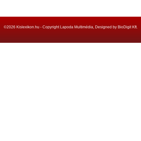
©2026 Kislexikon.hu - Copyright Lapoda Multimédia, Designed by BioDigit Kft.