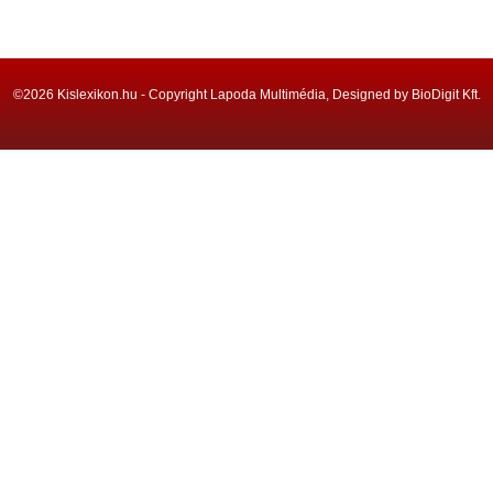
©2026 Kislexikon.hu - Copyright Lapoda Multimédia, Designed by BioDigit Kft.