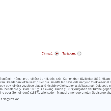
Címszó:
Tartalom:
Benjámin, német prot. lelkész és hittudós, szül. Kamenzben (Szilézia) 1832. Hitta
án Drezdában lett lelkész, 1876 óta ismertté lett neve oda irányuló törekvéseinél 
egy-egy lelkész vezetése alatt álló kisebb gyülekezetek alakíttassanak. Jelesebb
 Glaubenslehre (2. kiad. 1865); Die evang. Union (1867); Aufgaben der Kirche gegen
eine oder Gemeinden? (1887); Wie ist dem Mangel einer geordneten Seelsorge abz
las Nagylexikon