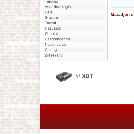
Térdkép
anaszteziológia
Gete
Maradjon on
Gruyere
Távirat
Hasúszók
Önantol
deszcendencia
Neufchâteau
Csurog
Breze?any