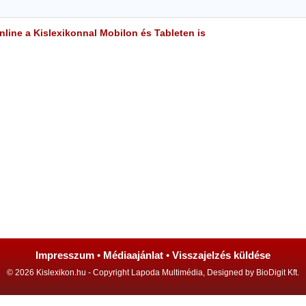
line a Kislexikonnal Mobilon és Tableten is
Impresszum
•
Médiaajánlat
•
Visszajelzés küldése
© 2026 Kislexikon.hu - Copyright Lapoda Multimédia, Designed by BioDigit Kft.