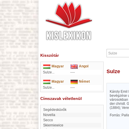
Kisszótár
Magyar
Angol
Sulze
Sulze...
----
Magyar
Német
Sulze...
----
Károly Emil 
bevégzése ut
Címszavak véletlenül
városokban 
der christl.
(1884); Ver
Segédesküvők
Novella
Forrás: Pal
Secco
Skierniewice