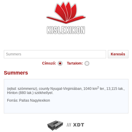
Címszó:
Tartalom:
Summers
2
(ejtsd: szömmersz), county Nyugat-Virginiában, 1040 km
ter., 13,115 lak.,
Hinton (880 lak.) székhellyel.
Forrás: Pallas Nagylexikon