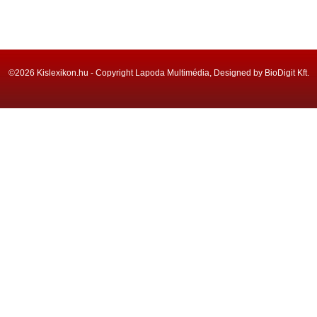
©2026 Kislexikon.hu - Copyright Lapoda Multimédia, Designed by BioDigit Kft.