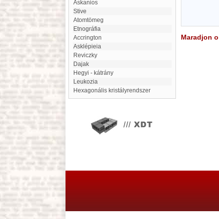
Askanios
Stive
atomtömeg
etnográfia
Maradjon on
Accrington
Asklépieia
Reviczky
Dajak
Hegyi - kátrány
Leukozia
Hexagonális kristályrendszer