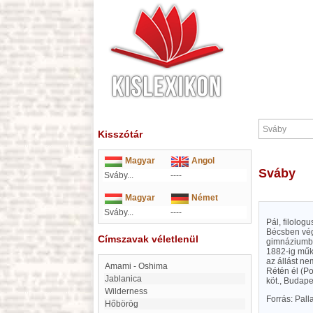
Kisszótár
Magyar
Angol
Sváby
Sváby...
----
Magyar
Német
Sváby...
----
Pál, filolog
Bécsben vége
Címszavak véletlenül
gimnáziumba
1882-ig műkö
az állást ne
Amami - Oshima
Rétén él (Po
Jablanica
köt., Budape
Wilderness
Forrás: Pal
Hőbörög