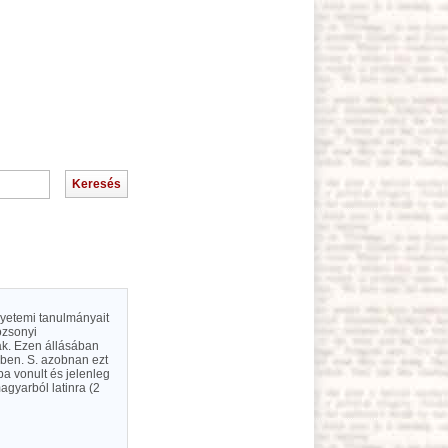
egyetemi tanulmányait
ozsonyi
ak. Ezen állásában
gben. S. azobnan ezt
ba vonult és jelenleg
agyarból latinra (2