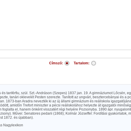
Címszó:
Tartalom:
us és tanférfiu, szül. Szt.-Andráson (Szepes) 1837 jan. 19. A gimnáziumot Lőcsén, 
zte, tanári oklevelét Pesten szerezte. Tanított az ungvári, besztercebányai és a p
n. 1873-ban Aradra nevezték ki az új állami gimnázium és reáliskola igazgatóján
dött, amidőn Trefort miniszter a pécsi reáliskolához helyezte át igazgatói minősé
m foglalta el, hanem önként visszatért régi helyére Pozsonyba. 1890 ápr. nyugalom
zsony). Művei: Senatores pedarii (1868); Kolmár Józseffel: Fordítási gyakorlatok, m
st 1872. és újabban).
las Nagylexikon