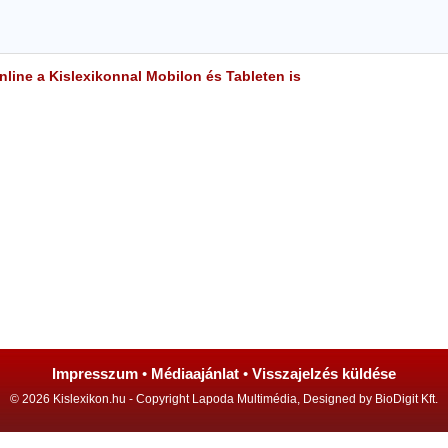
line a Kislexikonnal Mobilon és Tableten is
Impresszum
•
Médiaajánlat
•
Visszajelzés küldése
© 2026 Kislexikon.hu - Copyright Lapoda Multimédia, Designed by BioDigit Kft.