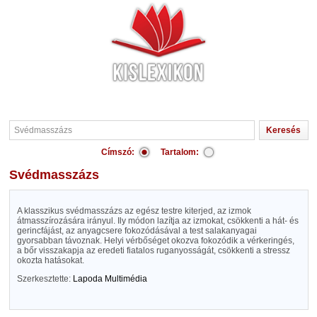
Címszó:
Tartalom:
Svédmasszázs
A klasszikus svédmasszázs az egész testre kiterjed, az izmok
átmasszírozására irányul. Ily módon lazítja az izmokat, csökkenti a hát- és
gerincfájást, az anyagcsere fokozódásával a test salakanyagai
gyorsabban távoznak. Helyi vérbőséget okozva fokozódik a vérkeringés,
a bőr visszakapja az eredeti fiatalos ruganyosságát, csökkenti a stressz
okozta hatásokat.
Szerkesztette:
Lapoda Multimédia