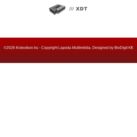
©2026 Kislexikon.hu - Copyright Lapoda Multimédia, Designed by BioDigit Kft.