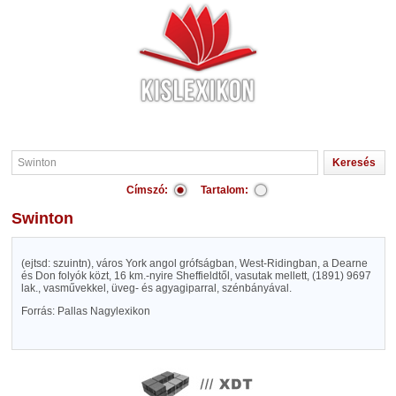
Címszó:
Tartalom:
Swinton
(ejtsd: szuintn), város York angol grófságban, West-Ridingban, a Dearne
és Don folyók közt, 16 km.-nyire Sheffieldtől, vasutak mellett, (1891) 9697
lak., vasművekkel, üveg- és agyagiparral, szénbányával.
Forrás: Pallas Nagylexikon