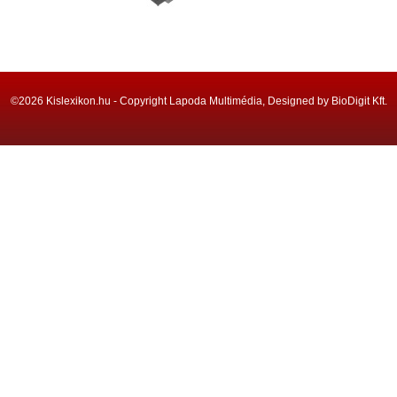
©2026 Kislexikon.hu - Copyright Lapoda Multimédia, Designed by BioDigit Kft.