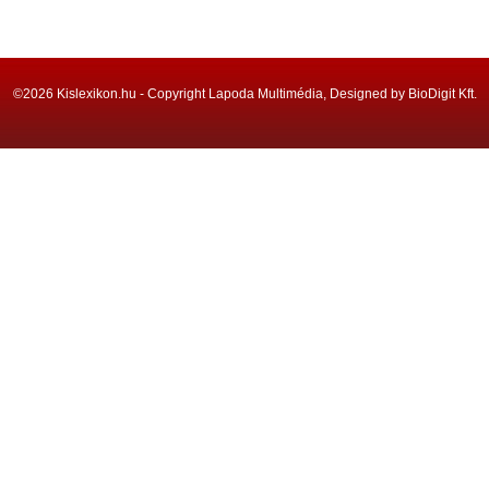
©2026 Kislexikon.hu - Copyright Lapoda Multimédia, Designed by BioDigit Kft.