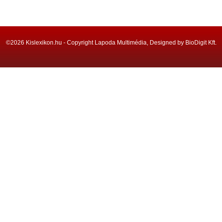
©2026 Kislexikon.hu - Copyright Lapoda Multimédia, Designed by BioDigit Kft.