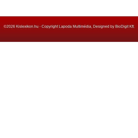
©2026 Kislexikon.hu - Copyright Lapoda Multimédia, Designed by BioDigit Kft.