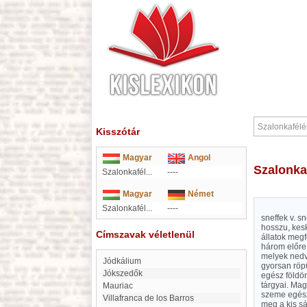
Kisszótár
Magyar
Angol
Szalonka
Szalonkafél...
----
Magyar
Német
Szalonkafél...
----
sneffek v. s
hosszu, kesk
Címszavak véletlenül
állatok megf
három előre 
melyek nedv
Jódkálium
gyorsan röp
Jókszedők
egész földö
tárgyai. Mag
Mauriac
szeme egész
Villafranca de los Barros
meg a kis sá