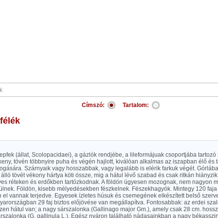
Címszó:
Tartalom:
félék
nepfek (állat, Scolopacidaei), a gázlók rendjébe, a lileformájuak csoportjába tarto
eny, tövén többnyire puha és végén hajlott, kiválóan alkalmas az iszapban élő és 
ogására. Szárnyaik vagy hosszabbak, vagy legalább is elérik farkuk végét. Górlába
álló tövét vékony hártya köti össze, mig a hátul lévő szabad és csak ritkán hiányz
es réteken és erdőkben tartózkodnak. A földön ügyesen mozognak, nem nagyon 
ülnek. Földön, kisebb mélyedésekben fészkelnek. Fészekhagyók. Mintegy 120 faja
n el vannak terjedve. Egyesek ízletes húsuk és csemegének elkészített belső szerv
yarországban 29 faj biztos előjövése van megállapítva. Fontosabbak: az erdei szalo
en hátul van; a nagy sárszalonka (Gallinago major Gm.), amely csak 28 cm. hosszu
rszalonka (G. gallinula L.). Egész nyáron található nádasainkban a nagy békasszi