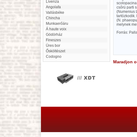
Livenza
scolopacina 
Angolafa
csőrü parti 
(Numenius L.
Vallásbéke
tartózkodik.
Chincha
(N. phaeopus 
munkaerőáru
melynek mell
á haute voix
Forrás: Pal
Gödörház
fineszes
Üres bor
ősköltészet
Codogno
Maradjon on