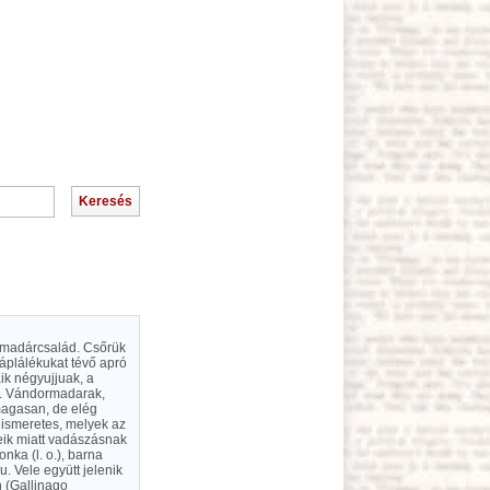
zó madárcsalád. Csőrük
táplálékukat tévő apró
ik négyujjuak, a
ik. Vándormadarak,
magasan, de elég
 ismeretes, melyek az
eik miatt vadászásnak
nka (l. o.), barna
. Vele együtt jelenik
n (Gallinago