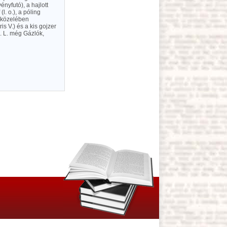
ényfutó), a hajlott
l. o.), a póling
k közelében
is V.) és a kis gojzer
). L. még Gázlók,