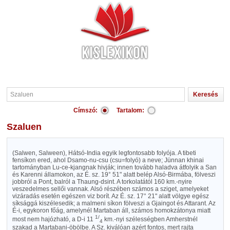
Címszó:
Tartalom:
Szaluen
(Salwen, Salween), Hátsó-India egyik legfontosabb folyója. A tibeti
fensíkon ered, ahol Dsamo-nu-csu (csu=folyó) a neve; Jünnan khinai
tartományban Lu-ce-kjangnak hivják; innen tovább haladva átfolyik a San
és Karenni államokon, az É. sz. 19° 51" alatt belép Alsó-Birmába, fölveszi
jobbról a Pont, balról a Thaung-dsint. A torkolatától 160 km.-nyire
veszedelmes sellői vannak. Alsó részében számos a sziget, amelyeket
vizáradás esetén egészen viz borít. Az É. sz. 17° 21" alatt völgye egész
síksággá kiszélesedik; a malmeni síkon fölveszi a Gjaingot és Attarant. Az
É-i, egykoron főág, amelynél Martaban áll, számos homokzátonya miatt
1/
most nem hajózható, a D-i 11
km.-nyi szélességben Amherstnél
4
szakad a Martabani-öbölbe. A Sz. kiválóan azért fontos, mert rajta