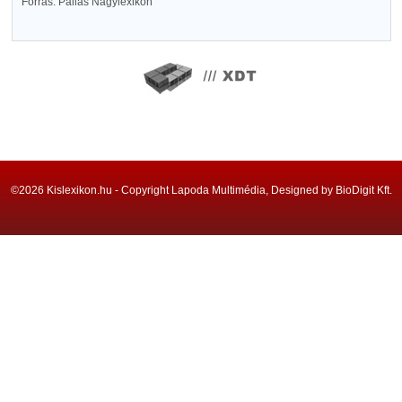
Forrás: Pallas Nagylexikon
©2026 Kislexikon.hu - Copyright Lapoda Multimédia, Designed by BioDigit Kft.