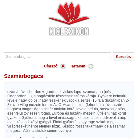
Címszó:
Tartalom:
Szamárbogács
szamártövis, bordon v. gurdon, töviskes lapu, szamárlapu (növ.,
Onopordon L.), a bogácsféle fészkesek szúrós kórója. Gyökere kétnyári,
levele nagy, öblös, nagy fészkének vacokja sertes. 15 faja (hazánkban 2-
3) az ó-világ mezein terem. Az O. Acanthium L. (fehér hátu tövis, szőrös
bogács) magas ágas, fehér molyhu kóró; levele befutó, hosszas, öblös,
ezenfelül tövisesen fogas. Európa és hazánk mezein, útfélen, ház körül
gyakori. Gyökerét meg a füvét orvosságnak használták, nedvével a nép
ma is rákos fekélyt gyógyít. Fiatal gyökerét, a gyenge szárát meg a
virágfészkét néhol ételnek főzik. Később rossz takarmány, de a szamár
megeszi. A Sz. a skótok címernövénye.