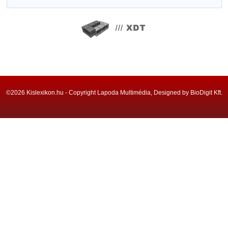
©2026 Kislexikon.hu - Copyright Lapoda Multimédia, Designed by BioDigit Kft.