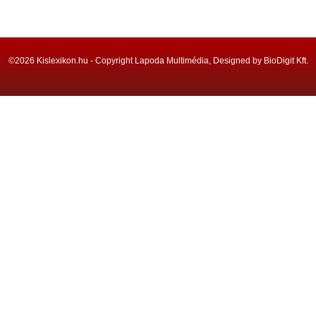
©2026 Kislexikon.hu - Copyright Lapoda Multimédia, Designed by BioDigit Kft.