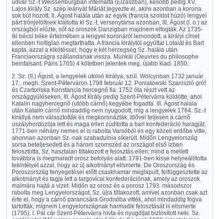
udvar Sz.-t Weissenburgban internálta (Elzászban), később pedig XV.
Lajos király Sz. szép leányát Máriát jegyezte el, akire azonban a korona
sok bút hozott. II. Ágost halála után az egyik (francia szoldot húzó) lengyel
párt trónjelöltnek kiáltotta ki Sz.-t, versenytársa azonban, III. Ágost (l. o.) az
országból elűzte, sőt az oroszok Danzigban majdnem elfogták. Az 1735-
iki bécsi béke értelmében a lengyel koronáról lemondott, a királyi címet
ellenben holtiglan megtarthatta. A francia királytól egyúttal Lotaiát és Bart
kapta, azzal a kikötéssel, hogy e két hercegség Sz. halála után
Franciaországra szállandanak vissza. Munkái (Oeuvres du philosophe
beinfaisant, Páris 1765) 4 kötetben jelentek meg, újabb kiad. 1850.
2. Sz. (II.) Ágost, a lengyelek utolsó királya, szül. Wolcynban 1732 január
17., megh. Szent-Péterváron 1798 február 12. Poniatowski Szaniszló gróf
és Czartoriska Konstancia hercegnő fia. 1752 óta részt vett az
országgyüléseken, III. Ágost király pedig Szent-Pétervárra küldötte, ahol
Katalin nagyhercegnő (utóbb cárnő) kegyébe fogadta. III. Ágost halála
után Katalin cárnő mindaddig nem nyugodott, mig a lengyelek 1764. Sz.-t
királlyá nem választották és megkoronázták. Idővel teljesen a cárnő
uszályhordozója lett és maga ellen zúdította a bari konfederáció haragját.
1771-ben néhány nemes el is rabolta Varsóból és egy közeli erdőbe vitte,
ahonnan azonban Sz.-nak szabadulnia sikerült. Midőn Lengyelország
sorsa beteljesedett és a három szomszéd az országot első ízben
felosztotta, Sz. hasztalan tiltakozott e felosztás ellen; mind a mellett
továbbra is megmaradt orosz befolyás alatt. 1791-ben kissé helyreállította
tekintélyét azzal, hogy az új alkotmányt elismerte. De Oroszország és
Poroszország fenyegetései előtt csaskhamar meglapult, felfüggesztette az
alkotmányt és tagja lett a targovicai konfederációnak, amely az oroszok
malmára hajtá a vizet. Midőn az orosz és a porosz 1793. másodszor
rabolta meg Lengyelországot, Sz. újra tiltakozott, amivel azonban csak azt
érte el, hogy a cárnő parancsára Grodnóba vitték, ahol mindaddig fogva
tartották, mignem Lengyelországnak harmadik felosztását is elismerte
(1795). I. Pál cár Szent-Pétervárra hivta és nyugdíjat biztosított neki. Sz.