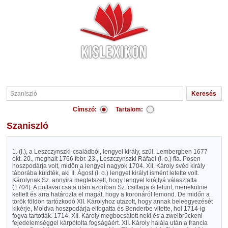
Címszó:
Tartalom:
Szaniszló
1. (I.), a Leszczynszki-családból, lengyel király, szül. Lembergben 1677
okt. 20., meghalt 1766 febr. 23., Leszczynszki Ráfael (l. o.) fia. Posen
hoszpodárja volt, midőn a lengyel nagyok 1704. XII. Károly svéd király
táborába küldték, aki II. Ágost (l. o.) lengyel királyt ismént letette volt.
Károlynak Sz. annyira megtetszett, hogy lengyel királlyá választatta
(1704). A poltavai csata után azonban Sz. csillaga is letünt, menekülnie
kellett és arra határozta el magát, hogy a koronáról lemond. De midőn a
török földön tartózkodó XII. Károlyhoz utazott, hogy annak beleegyezését
kikérje, Moldva hoszpodárja elfogatta és Benderbe vitette, hol 1714-ig
fogva tartották. 1714. XII. Károly megbocsátott neki és a zweibrückeni
fejedelemséggel kárpótolta fogságáért. XII. Károly halála után a francia