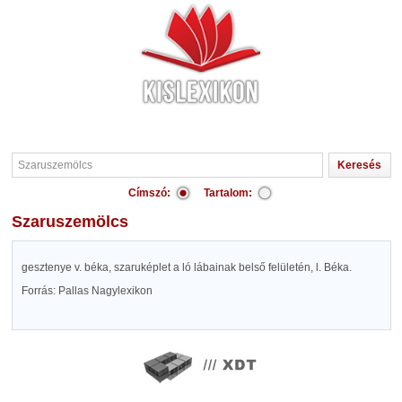
Címszó:
Tartalom:
Szaruszemölcs
gesztenye v. béka, szaruképlet a ló lábainak belső felületén, l. Béka.
Forrás: Pallas Nagylexikon