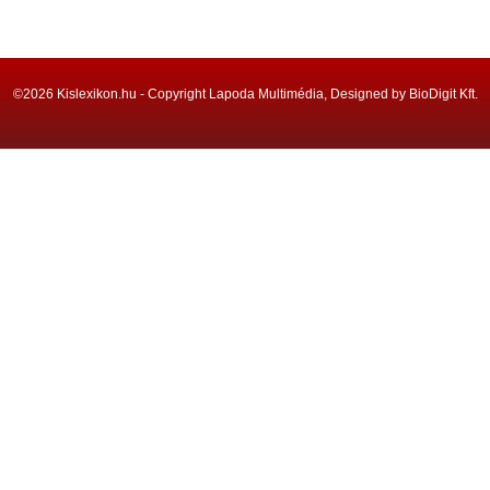
©2026 Kislexikon.hu - Copyright Lapoda Multimédia, Designed by BioDigit Kft.