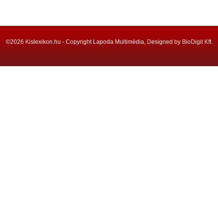
©2026 Kislexikon.hu - Copyright Lapoda Multimédia, Designed by BioDigit Kft.