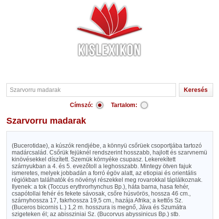
Címszó:
Tartalom:
Szarvorru madarak
(Bucerotidae), a kúszók rendjébe, a könnyü csőrüek csoportjába tartozó
madárcsalád. Csőrük fejüknél rendszerint hosszabb, hajlott és szarvnemü
kinövésekkel díszített. Szemük környéke csupasz. Lekerekített
szárnyukban a 4. és 5. evezőtoll a leghosszabb. Mintegy ötven fajuk
ismeretes, melyek jobbadán a forró égöv alatt, az etiopiai és orientális
régiókban találhatók és növényi részekkel meg rovarokkal táplálkoznak.
Ilyenek: a tok (Toccus erythrorhynchus Bp.), háta barna, hasa fehér,
csapótollai fehér és fekete sávosak, csőre húsvörös, hossza 46 cm.,
szárnyhossza 17, fakrhossza 19,5 cm., hazája Afrika; a kettős Sz.
(Buceros bicornis L.) 1,2 m. hosszura is megnő, Jáva és Szumátra
szigeteken él; az abissziniai Sz. (Bucorvus abyssinicus Bp.) stb.