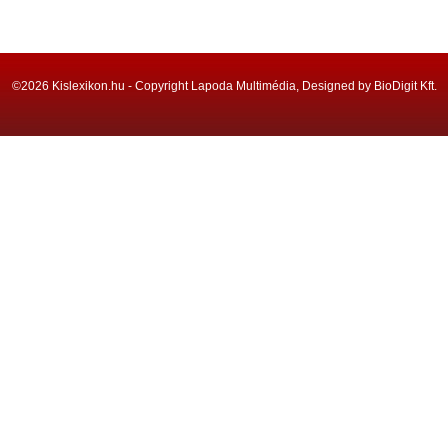
©2026 Kislexikon.hu - Copyright Lapoda Multimédia, Designed by BioDigit Kft.