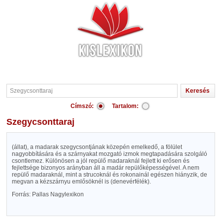
Címszó:
Tartalom:
Szegycsonttaraj
(állat), a madarak szegycsontjának közepén emelkedő, a fölület
nagyobbítására és a szárnyakat mozgató izmok megtapadására szolgáló
csontlemez. Különösen a jól repülő madaraknál fejlett ki erősen és
fejlettsége bizonyos arányban áll a madár repülőképességével. A nem
repülő madaraknál, mint a strucoknál és rokonainál egészen hiányzik, de
megvan a kézszárnyu emlősöknél is (denevérfélék).
Forrás: Pallas Nagylexikon