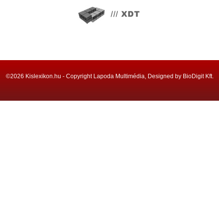
©2026 Kislexikon.hu - Copyright Lapoda Multimédia, Designed by BioDigit Kft.