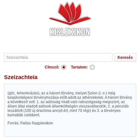
Címszó:
Tartalom:
Szeizachteia
(gör., teherlerázás), az a három törvény, melyet Solon (l. o.) még
tulajdonképeni törvényhozása előtt adott az athénieknek. A három törvény
a következő volt: 1. az adósság miatt való rabszolgaság megszünt, az
állam által eladott adósok államköltségén visszaváltandók; 2. a pénzláb
leszállott (100 új drachma annyit ért, mint 70 régi) és 3. a törvényes
kamatláb csökkent.
Forrás: Pallas Nagylexikon