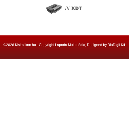
©2026 Kislexikon.hu - Copyright Lapoda Multimédia, Designed by BioDigit Kft.