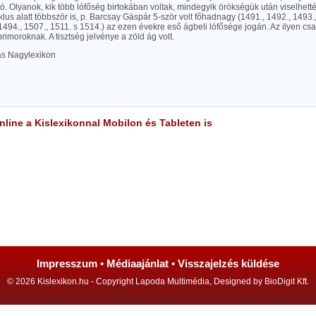
ó. Olyanok, kik több lófőség birtokában voltak, mindegyik örökségük után viselhették
klus alatt többször is, p. Barcsay Gáspár 5-ször volt főhadnagy (1491., 1492., 1493.,
(1494., 1507., 1511. s 1514.) az ezen évekre eső ágbeli lófősége jogán. Az ilyen cs
rimoroknak. A tisztség jelvénye a zöld ág volt.
las Nagylexikon
line a Kislexikonnal Mobilon és Tableten is
Impresszum
•
Médiaajánlat
•
Visszajelzés küldése
© 2026 Kislexikon.hu - Copyright Lapoda Multimédia, Designed by BioDigit Kft.