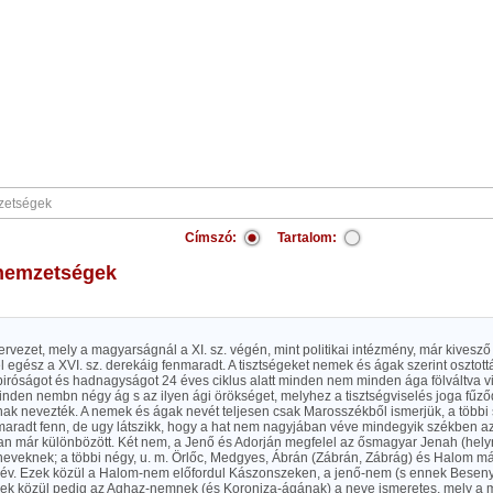
Címszó:
Tartalom:
 nemzetségek
ervezet, mely a magyarságnál a XI. sz. végén, mint politikai intézmény, már kivesző 
 egész a XVI. sz. derekáig fenmaradt. A tisztségeket nemek és ágak szerint osztottá
iróságot és hadnagyságot 24 éves ciklus alatt minden nem minden ága fölváltva vis
nden nembn négy ág s az ilyen ági örökséget, melyhez a tisztségviselés joga fűződ
snak nevezték. A nemek és ágak nevét teljesen csak Marosszékből ismerjük, a több
maradt fenn, de ugy látszikk, hogy a hat nem nagyjában véve mindegyik székben az
n már különbözött. Két nem, a Jenő és Adorján megfelel az ősmagyar Jenah (hel
neveknek; a többi négy, u. m. Örlőc, Medgyes, Ábrán (Zábrán, Zábrág) és Halom má
v. Ezek közül a Halom-nem előfordul Kászonszeken, a jenő-nem (s ennek Besen
iek közül pedig az Aghaz-nemnek (és Koroniza-ágának) a neve ismeretes, mely a 