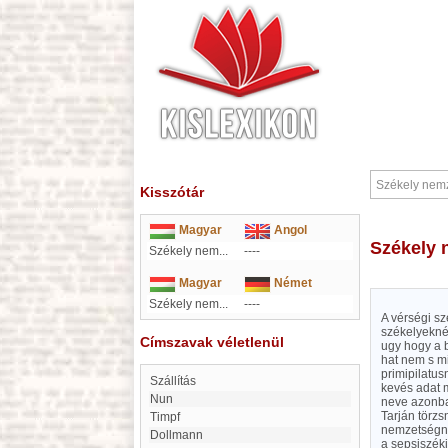
Kisszótár
Magyar
Angol
Székely
Székely nem...
----
Magyar
Német
Székely nem...
----
A vérségi sz
székelyeknél
Címszavak véletlenül
ugy hogy a b
hat nem s mi
primipilatu
Szállítás
kevés adat 
Nun
neve azonba
Tarján törzs
Timpf
nemzetségné
Dollmann
a sepsiszék