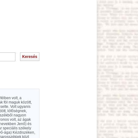
félben volt, a
k föl maguk között,
elte. Volt ugyanis
ött, lófőségnek,
i székből nagyon
onos volt, az ágak
ynevekben Jenő) és
r speciális székely
yő-ága) Kézdiszéken,
marosszékiek közt