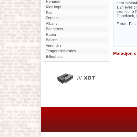
Henquen
nem találhat
klait kopt
a 24 éves ci
szer főbiró 
kádi
főbbeknek, p
Zernest
Albany
Forrás: Pal
Bannerets
Rupia
Balcon
Verendin
Tengerszemcsúcs
Maradjon on
Billegháló