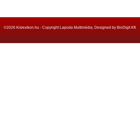
©2026 Kislexikon.hu - Copyright Lapoda Multimédia, Designed by BioDigit Kft.