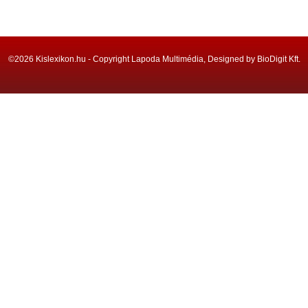
©2026 Kislexikon.hu - Copyright Lapoda Multimédia, Designed by BioDigit Kft.