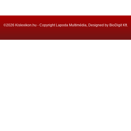
©2026 Kislexikon.hu - Copyright Lapoda Multimédia, Designed by BioDigit Kft.