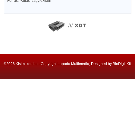
Forrás: Pallas Nagylexikon
©2026 Kislexikon.hu - Copyright Lapoda Multimédia, Designed by BioDigit Kft.