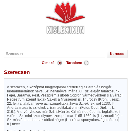
Címszó:
Tartalom:
Szerecsen
v. szaracen, a középkor magyarjainál eredetileg az arab és bolgár
mohammedánok neve. Sz. helynévvel már a XIII. sz. elején találkozunk
Fejér, Baranya, Pest, Veszprém s utóbb Sopron vármegyékben s a váradi
Regestrum szerint laktak Sz.-ek a Nyírségen is. Thuróczy (Krón. II. rész.
22. fej.) általában véve az iszmaelitákat hivja Sz.-eknek, sőt 1233. II.
András maga is sz.-eket, v. iszmaelitákat említ (Fejér, Cod. Dipl. III. k.
319.). A törvényhozás már Szt. István és Kálmán idejében is foglalkozott
velök. - Sz. mint személynév szerepel már 1165-1269. is (l. Iszmaeliták). -
Sz. más értelemben az afrikai néger (l. o.) és a spanyolországi mórok (l.
o.) neve.