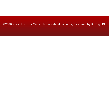
©2026 Kislexikon.hu - Copyright Lapoda Multimédia, Designed by BioDigit Kft.