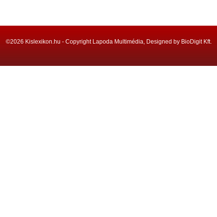
©2026 Kislexikon.hu - Copyright Lapoda Multimédia, Designed by BioDigit Kft.