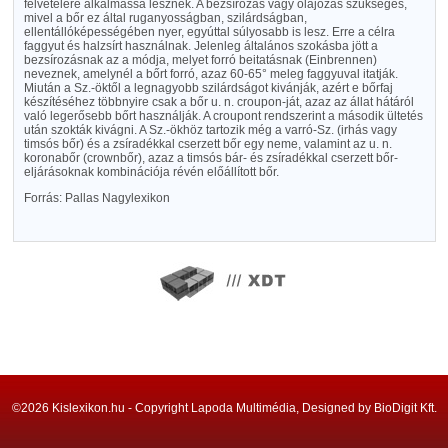
felvételére alkalmassá lesznek. A bezsírozás vagy olajozás szükséges,
mivel a bőr ez által ruganyosságban, szilárdságban,
ellentállóképességében nyer, egyúttal súlyosabb is lesz. Erre a célra
faggyut és halzsírt használnak. Jelenleg általános szokásba jött a
bezsírozásnak az a módja, melyet forró beitatásnak (Einbrennen)
neveznek, amelynél a bőrt forró, azaz 60-65° meleg faggyuval itatják.
Miután a Sz.-öktől a legnagyobb szilárdságot kivánják, azért e bőrfaj
készítéséhez többnyire csak a bőr u. n. croupon-ját, azaz az állat hátáról
való legerősebb bőrt használják. A croupont rendszerint a második ültetés
után szokták kivágni. A Sz.-ökhöz tartozik még a varró-Sz. (irhás vagy
timsós bőr) és a zsíradékkal cserzett bőr egy neme, valamint az u. n.
koronabőr (crownbőr), azaz a timsós bár- és zsíradékkal cserzett bőr-
eljárásoknak kombinációja révén előállított bőr.
Forrás: Pallas Nagylexikon
©2026 Kislexikon.hu - Copyright Lapoda Multimédia, Designed by BioDigit Kft.