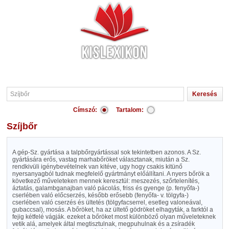
Címszó:
Tartalom:
Szíjbőr
A gép-Sz. gyártása a talpbőrgyártással sok tekintetben azonos. A Sz.
gyártására erős, vastag marhabőröket választanak, miután a Sz.
rendkivüli igénybevételnek van kitéve, ugy hogy csakis kitünő
nyersanyagból tudnak megfelelő gyártmányt előállítani. A nyers bőrök a
következő műveleteken mennek keresztül: meszezés, szőrtelenítés,
áztatás, galambganajban való pácolás, friss és gyenge (p. fenyőfa-)
cserlében való előcserzés, később erősebb (fenyőfa- v. tölgyfa-)
cserlében való cserzés és ültetés (tölgyfacserrel, esetleg valoneával,
gubaccsal), mosás. A bőröket, ha az ültető gödröket elhagyták, a farktól a
fejig kétfelé vágják. ezeket a bőröket most különböző olyan műveleteknek
vetik alá, amelyek által megtisztulnak, megpuhulnak és a zsíradék