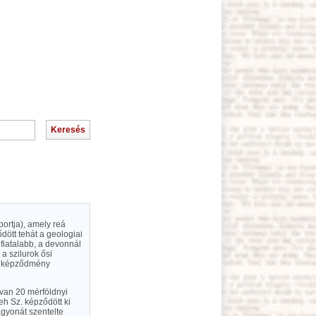
portja), amely reá
dött tehát a geologiai
fiatalabb, a devonnál
a szilurok ősi
 A képződmény
van 20 mérföldnyi
h Sz. képződött ki
gyonát szentelte