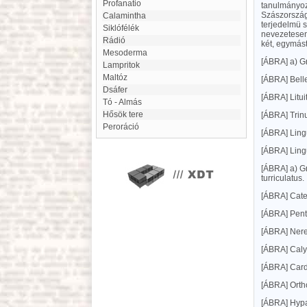
Profanatio
tanulmányoz
Szászország,
Calamintha
terjedelmü s
Siklófélék
nevezetesen
rádió
két, egymást
Mesoderma
[ÁBRA]
a) G
Lampritok
Maltóz
[ÁBRA]
Bell
Dsáfer
[ÁBRA]
Litu
Tó - Almás
Hősök tere
[ÁBRA]
Trin
peroráció
[ÁBRA]
Ling
[ÁBRA]
Ling
[ÁBRA]
a) G
turriculatus.
[ÁBRA]
Cate
[ÁBRA]
Pent
[ÁBRA]
Nere
[ÁBRA]
Caly
[ÁBRA]
Card
[ÁBRA]
Orth
[ÁBRA]
Hypa