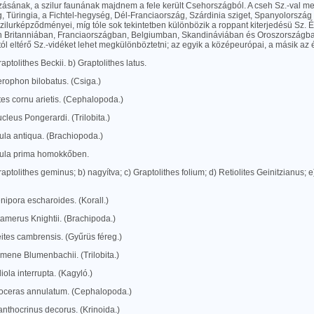
ásának, a szilur faunának majdnem a fele került Csehországból. A cseh Sz.-val m
 Türingia, a Fichtel-hegység, Dél-Franciaország, Szárdinia sziget, Spanyolország
zilurképződményei, míg tóle sok tekintetben különbözik a roppant kiterjedésü Sz.
 Britanniában, Franciaországban, Belgiumban, Skandináviában és Oroszországba
ól eltérő Sz.-vidéket lehet megkülönböztetni; az egyik a középeurópai, a másik az
raptolithes Beckii. b) Graptolithes latus.
erophon bilobatus. (Csiga.)
ites cornu arietis. (Cephalopoda.)
ucleus Pongerardi. (Trilobita.)
ula antiqua. (Brachiopoda.)
ula prima homokkőben.
raptolithes geminus; b) nagyítva; c) Graptolithes folium; d) Retiolites Geinitzianus; e
nipora escharoides. (Korall.)
amerus Knightii. (Brachipoda.)
ites cambrensis. (Gyűrüs féreg.)
mene Blumenbachii. (Trilobita.)
iola interrupta. (Kagyló.)
oceras annulatum. (Cephalopoda.)
nthocrinus decorus. (Krinoida.)