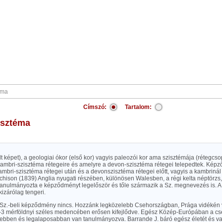
Címszó:
Tartalom:
zisztéma
elt képet), a geologiai ókor (első kor) vagyis paleozói kor ama szisztémája (rétegcso
kambri-szisztéma rétegeire és amelyre a devon-szisztéma rétegei telepedtek. Képző
mbri-szisztéma rétegei után és a devonszisztéma rétegei előtt, vagyis a kambrinál 
hison (1839) Anglia nyugati részében, különösen Walesben, a régi kelta néptörzs, 
tanulmányozta e képződményt legelőször és tőle származik a Sz. megnevezés is.
izárólag tengeri.
z.-beli képződmény nincs. Hozzánk legközelebb Csehországban, Prága vidékén 
-3 mérföldnyi széles medencében erősen kifejlődve. Egész Közép-Európában a cse
sebben és legalaposabban van tanulmányozva. Barrande J. báró egész életét és va