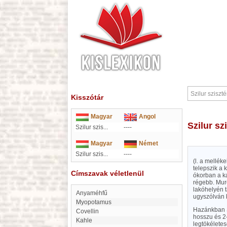
Kisszótár
Magyar
Angol
Szilur s
Szilur szis...
----
Magyar
Német
Szilur szis...
----
(l. a mellék
telepszik a 
Címszavak véletlenül
ókorban a ka
régebb. Murc
lakóhelyén 
Anyaméhfű
ugyszólván k
Myopotamus
Hazánkban S
covellin
hosszu és 2
Kahle
legtökélete