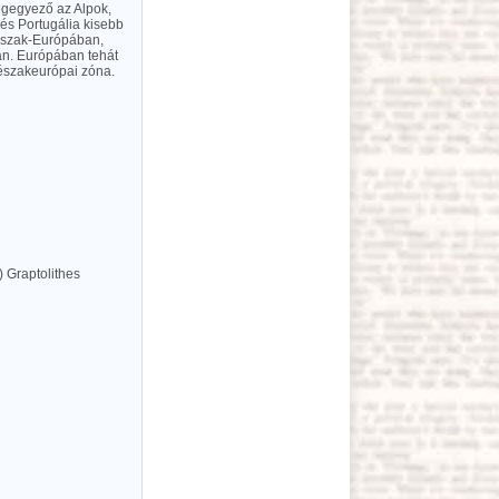
egegyező az Alpok,
 és Portugália kisebb
 Észak-Európában,
n. Európában tehát
 északeurópai zóna.
) Graptolithes