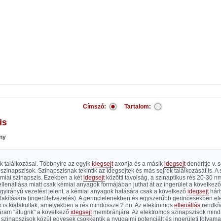
Címszó:
Tartalom:
is
ny
k találkozásai. Többnyire az egyik
idegsejt
axonja és a másik
idegsejt
dendritje v. s
 szinapszisok. Szinapszisnak tekintik az idegsejtek és más sejrek találkozását is. A
miai szinapszis. Ezekben a két
idegsejt
közötti távolság, a szinaptikus rés 20-30 nm
llenállása miatt csak kémiai anyagok formájában juthat át az ingerület a következő 
egyirányú vezetést jelent, a kémiai anyagok hatására csak a következő
idegsejt
hárt
alakítására (ingerületvezetés). A gerinctelenekben és egyszerűbb gerincesekben e
k is kialakultak, amelyekben a rés mindössze 2 nn. Az elektromos
ellenállás
rendkívü
áram "átugrik" a következő
idegsejt
membránjára. Az elektromos szinapszisok mind
A szinapszisok közül egyesek csökkentik a nyugalmi potenciált és ingerületi folyamat