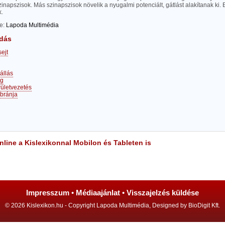
zinapszisok. Más szinapszisok növelik a nyugalmi potenciált, gátlást alakítanak ki. 
k.
te:
Lapoda Multimédia
dás
ejt
állás
ag
rületvezetés
bránja
line a Kislexikonnal Mobilon és Tableten is
Impresszum
•
Médiaajánlat
•
Visszajelzés küldése
© 2026 Kislexikon.hu - Copyright Lapoda Multimédia, Designed by BioDigit Kft.