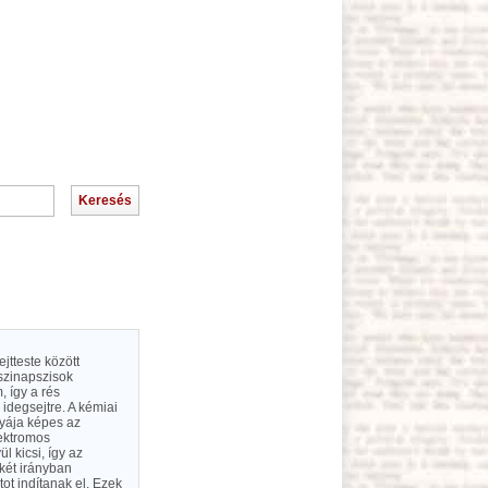
ejtteste között
 szinapszisok
, így a rés
idegsejtre. A kémiai
yája képes az
lektromos
l kicsi, így az
két irányban
ot indítanak el. Ezek