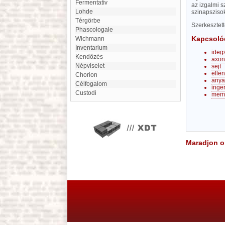
fermentatív
az izgalmi s
Lohde
szinapsziso
Térgörbe
Szerkesztet
Phascologale
Kapcsoló
Wichmann
Inventarium
idegs
Kendőzés
axon
népviselet
sejt
ellen
Chorion
any
célfogalom
inge
Custodi
mem
Maradjon on