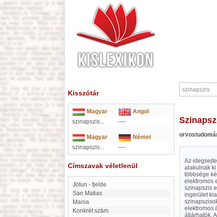
Kisszótár
Magyar
Angol
szinapsz
szinapszis...
----
orvostudomá
Magyar
Német
szinapszis...
----
Az idegsejte
Címszavak véletlenül
alakulnak ki
többsége ké
elektromos e
Jötun - fjelde
szinapszis 
San Matias
ingerület ki
szinapsziso
Mania
elektromos 
Konkrét szám
átjárhatók. 