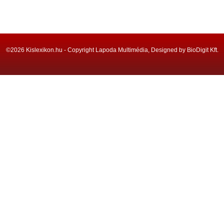
©2026 Kislexikon.hu - Copyright Lapoda Multimédia, Designed by BioDigit Kft.