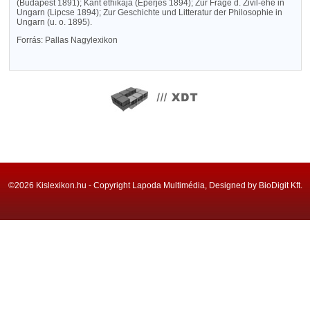
(Budapest 1891); Kant ethikája (Eperjes 1894); Zur Frage d. Zivil-ehe in
Ungarn (Lipcse 1894); Zur Geschichte und Litteratur der Philosophie in
Ungarn (u. o. 1895).
Forrás: Pallas Nagylexikon
©2026 Kislexikon.hu - Copyright Lapoda Multimédia, Designed by BioDigit Kft.