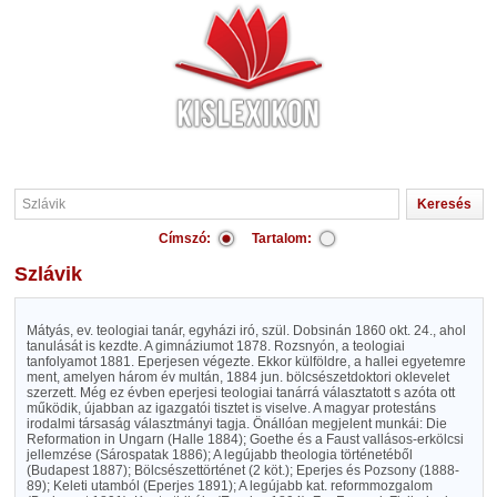
Címszó:
Tartalom:
Szlávik
Mátyás, ev. teologiai tanár, egyházi iró, szül. Dobsinán 1860 okt. 24., ahol
tanulását is kezdte. A gimnáziumot 1878. Rozsnyón, a teologiai
tanfolyamot 1881. Eperjesen végezte. Ekkor külföldre, a hallei egyetemre
ment, amelyen három év multán, 1884 jun. bölcsészetdoktori oklevelet
szerzett. Még ez évben eperjesi teologiai tanárrá választatott s azóta ott
működik, újabban az igazgatói tisztet is viselve. A magyar protestáns
irodalmi társaság választmányi tagja. Önállóan megjelent munkái: Die
Reformation in Ungarn (Halle 1884); Goethe és a Faust vallásos-erkölcsi
jellemzése (Sárospatak 1886); A legújabb theologia történetéből
(Budapest 1887); Bölcsészettörténet (2 köt.); Eperjes és Pozsony (1888-
89); Keleti utamból (Eperjes 1891); A legújabb kat. reformmozgalom