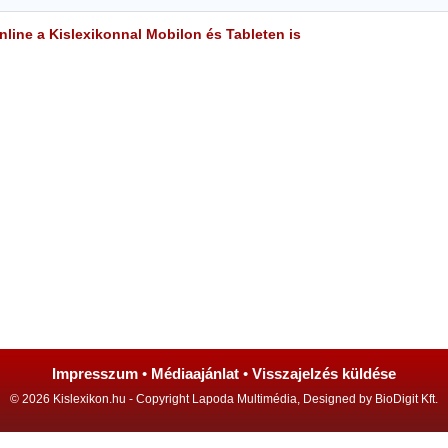
line a Kislexikonnal Mobilon és Tableten is
Impresszum
•
Médiaajánlat
•
Visszajelzés küldése
© 2026 Kislexikon.hu - Copyright Lapoda Multimédia, Designed by BioDigit Kft.