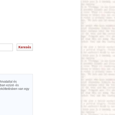
ivatallal és
ában ezüst- és
zeköttetésben van egy