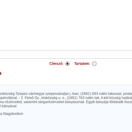
Címszó:
Tartalom:
a
 kisközség Szepes vármegye szepesváraljai j.-ban, (1891) 693 rutén lakossal, postah
pénztárral. - 2. Felső-Sz., kisközség u. o., (1891) 763 rutén lak. A két község határ
mu rézérceket, valamint sárgarézérceket bányásznak. Egyik bányája földalatti öss
i bányával.
las Nagylexikon