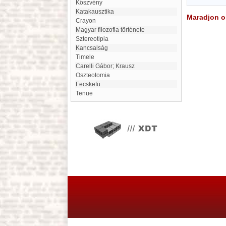
Köszvény
Katakausztika
Maradjon on
Crayon
Magyar filozofia története
Sztereotipia
Kancsalság
Timele
Carelli Gábor; Krausz
Oszteotomia
Fecskefü
Tenue