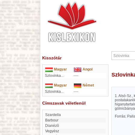
Kisszótár
Magyar
Angol
Szlovink
Szlovinka...
----
Magyar
Német
Szlovinka...
----
1. Alsó-Sz.,
postatakarék
Címszavak véletlenül
higanytartal
gölnicbánya
Szardella
Forrás: Pal
Barbour
Dianézô
Vegyész