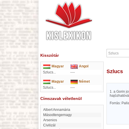
Kisszótár
Magyar
Angol
Szlucs
Szlucs...
----
Magyar
Német
Szlucs...
----
1. a Gorin j
hajózhatóvá
Címszavak véletlenül
Forrás: Pal
Albert Annamária
Másodtengernagy
Arsenios
civilizál