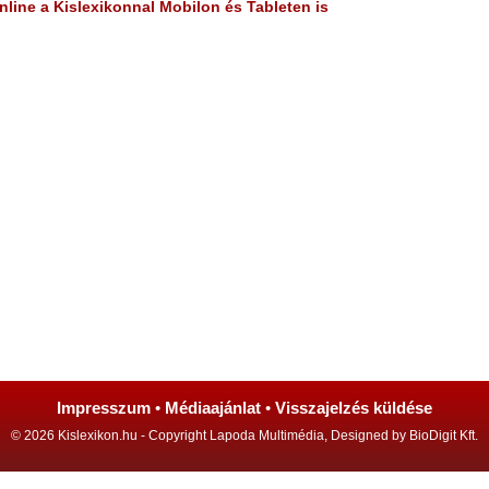
line a Kislexikonnal Mobilon és Tableten is
Impresszum
•
Médiaajánlat
•
Visszajelzés küldése
© 2026 Kislexikon.hu - Copyright Lapoda Multimédia, Designed by BioDigit Kft.