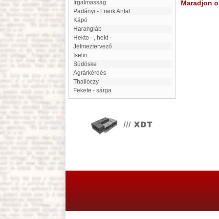
Irgalmasság
Maradjon on
Padányi - Frank Antal
kápó
Harangláb
hekto - , hekt -
jelmeztervező
Iselin
Büdöske
agrárkérdés
Thallóczy
Fekete - sárga