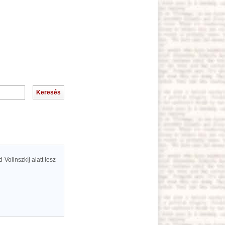
Volinszkíj alatt lesz