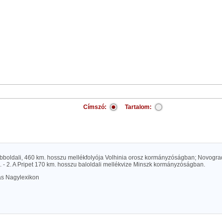
Címszó:
Tartalom:
obboldali, 460 km. hosszu mellékfolyója Volhinia orosz kormányzóságban; Novograd-
. - 2. A Pripet 170 km. hosszu baloldali mellékvize Minszk kormányzóságban.
las Nagylexikon