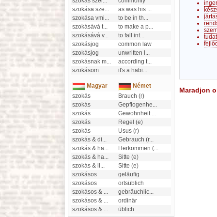
szokás szer
...
commonly
inge
szokása sze
...
as was his
...
kész
járt
szokása vmi
...
to be in th
...
rend
szokásává t
...
to make a p
...
szem
szokásává v
...
to fall int
...
tudat
fejlő
szokásjog
common law
szokásjog
unwritten l
...
szokásnak m
...
according t
...
szokásom
it's a habi
...
Magyar
Német
Maradjon on
szokás
Brauch (r)
szokás
Gepflogenhe
...
szokás
Gewohnheit
...
szokás
Regel (e)
szokás
Usus (r)
szokás & di
...
Gebrauch (r
...
szokás & ha
...
Herkommen (
...
szokás & ha
...
Sitte (e)
szokás & il
...
Sitte (e)
szokásos
geläufig
szokásos
ortsüblich
szokásos &
...
gebräuchlic
...
szokásos &
...
ordinär
szokásos &
...
üblich