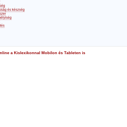
r
ség
asság és készség
szer
élyiség
dés
line a Kislexikonnal Mobilon és Tableten is