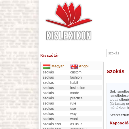
Kisszótár
Magyar
Angol
szokás
szokás
custom
szokás
fashion
szokás
habit
szokás
institution
...
Sok ismétlés
szokás
mode
ismétlődése
szokás
practice
tudati ellen
szokás
rule
(jártasság 
mértékben te
szokás
use
szokás
way
Szerkesztet
szokás
wont
Kapcsoló
szokás szer
...
as usual