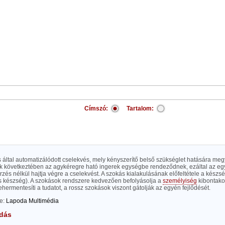
Címszó:
Tartalom:
 által automatizálódott cselekvés, mely kényszerítő belső szükséglet hatására me
k következtében az agykéregre ható ingerek egységbe rendeződnek, ezáltal az eg
őrzés nélkül hajtja végre a cselekvést. A szokás kialakulásának előfeltétele a kés
és készség). A szokások rendszere kedvezően befolyásolja a
személyiség
kibontako
hermentesíti a tudatot, a rossz szokások viszont gátolják az egyén fejlődését.
te:
Lapoda Multimédia
dás