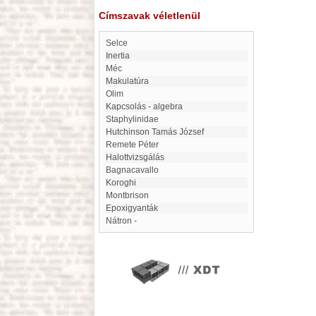
Címszavak véletlenül
Selce
Inertia
Méc
makulatúra
Olim
kapcsolás - algebra
Staphylinidae
Hutchinson Tamás József
Remete Péter
Halottvizsgálás
Bagnacavallo
Koroghi
Montbrison
epoxigyanták
nátron -