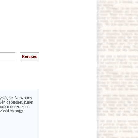
gy végbe. Az azonos
yén gépiesen, külön
zségek megszerzése
zását és nagy