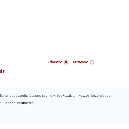
Címszó:
Tartalom:
ár
lenül bőbeszédű, fecsegő személy. Szó+szatyár =koszos, közönséges.
te:
Lapoda Multimédia