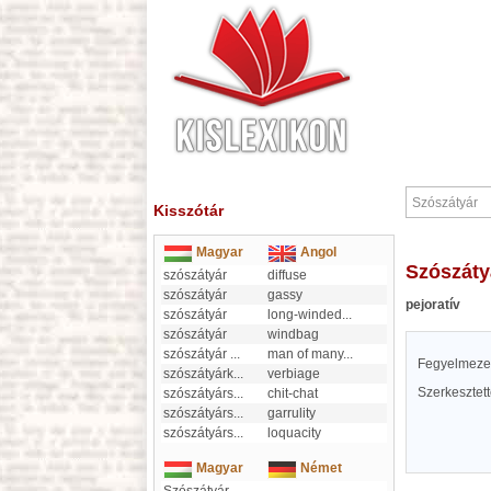
Kisszótár
Magyar
Angol
Szószáty
szószátyár
diffuse
szószátyár
gassy
pejoratív
szószátyár
long-winded
...
szószátyár
windbag
szószátyár
...
man of many
...
Fegyelmezet
szószátyárk
...
verbiage
Szerkesztet
szószátyárs
...
chit-chat
szószátyárs
...
garrulity
szószátyárs
...
loquacity
Magyar
Német