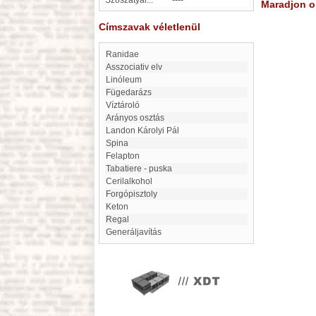
Szószátyár...
----
Maradjon on
Címszavak véletlenül
Ranidae
Asszociativ elv
linóleum
Fügedarázs
Víztároló
Arányos osztás
Landon Károlyi Pál
Spina
Felapton
Tabatiere - puska
Cerilalkohol
Forgópisztoly
keton
Regal
generáljavítás