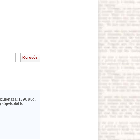
 szülőházát 1896 aug.
 képviselői is