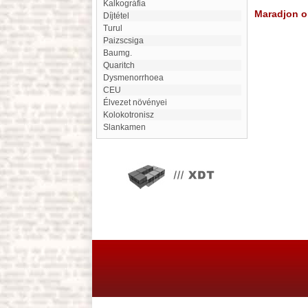
kalkográfia
Maradjon on
Díjtétel
Turul
Paizscsiga
Baumg.
Quaritch
dysmenorrhoea
CEU
Élvezet növényei
Kolokotronisz
Slankamen