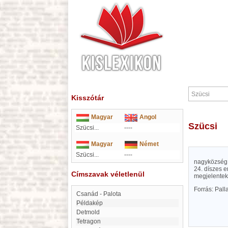
Kisszótár
Magyar
Angol
Szücsi
Szücsi...
----
Magyar
Német
Szücsi...
----
nagyközség H
24. díszes e
Címszavak véletlenül
megjelentek
Forrás: Pal
Csanád - Palota
Példakép
Detmold
Tetragon