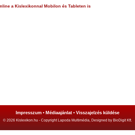
line a Kislexikonnal Mobilon és Tableten is
Impresszum
•
Médiaajánlat
•
Visszajelzés küldése
© 2026 Kislexikon.hu - Copyright Lapoda Multimédia, Designed by BioDigit Kft.