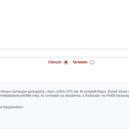
Címszó:
Tartalom:
eves vármegye gyöngyösi j.-ban, (1891) 975 lak. Itt született Bajza József, kinek
mléktáblával jelölték meg. Az ünnepen az akadémia, a Kisfaludy- és Petőfi-társaság
.
las Nagylexikon